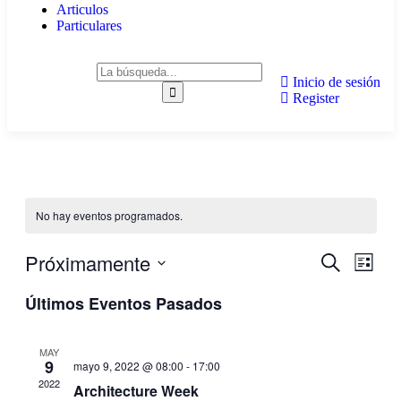
Articulos
Particulares
Inicio de sesión
Register
No hay eventos programados.
Próximamente
Navegaci
Nave
Buscar
Lista
de
de
Seleccionar
vistas
Últimos Eventos Pasados
fecha.
búsqueda
de
y
Even
MAY
vistas
9
mayo 9, 2022 @ 08:00
-
17:00
de
2022
Architecture Week