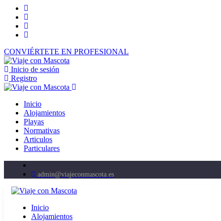
CONVIÉRTETE EN PROFESIONAL
Inicio de sesión
Registro
Inicio
Alojamientos
Playas
Normativas
Articulos
Particulares
admin@viajeconmascota.es
Inicio
Alojamientos