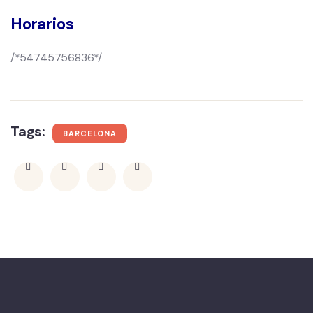
Horarios
/*54745756836*/
Tags:
BARCELONA