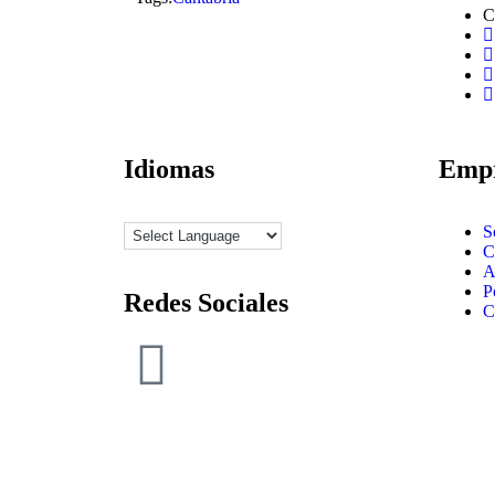
C
Idiomas
Emp
S
C
A
P
Redes Sociales
C