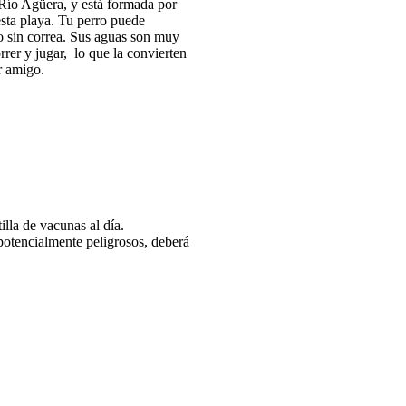
 Río Agüera, y está formada por
esta playa. Tu perro puede
o sin correa. Sus aguas son muy
rrer y jugar, lo que la convierten
r amigo.
illa de vacunas al día.
s potencialmente peligrosos, deberá