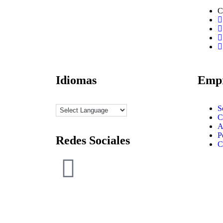
C
Idiomas
Emp
S
C
A
P
Redes Sociales
C