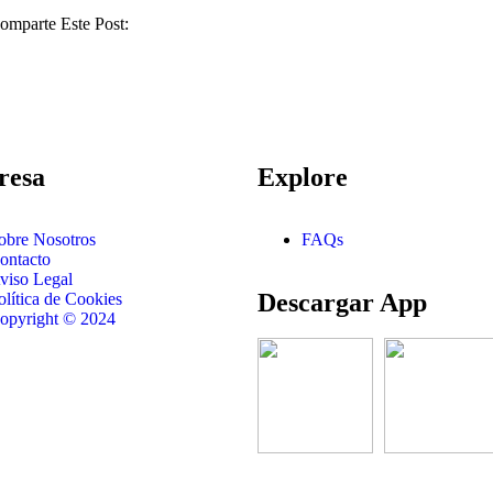
omparte Este Post:
resa
Explore
obre Nosotros
FAQs
ontacto
viso Legal
Descargar App
olítica de Cookies
opyright © 2024