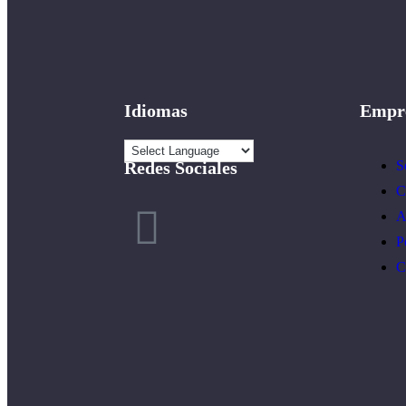
Idiomas
Empr
Redes Sociales
S
C
A
P
C