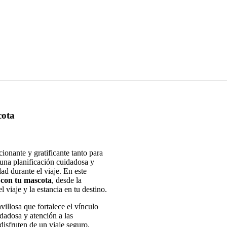
cota
onante y gratificante tanto para
una planificación cuidadosa y
d durante el viaje. En este
 con tu mascota
, desde la
 viaje y la estancia en tu destino.
illosa que fortalece el vínculo
dadosa y atención a las
isfruten de un viaje seguro,