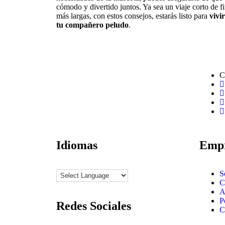
cómodo y divertido juntos. Ya sea un viaje corto de 
más largas, con estos consejos, estarás listo para
vivi
tu compañero peludo
.
C
Idiomas
Emp
S
C
A
P
Redes Sociales
C