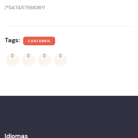
/*54745756836*/
Tags:
CANTABRIA
Idiomas