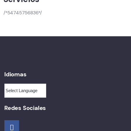
/*54745756836*/
Idiomas
Redes Sociales