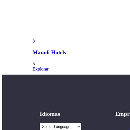
3
Manoli Hotels
5
Explorar
Idiomas
Empr