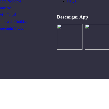
obre Nosotros
FAQs
ontacto
viso Legal
Descargar App
olítica de Cookies
opyright © 2024