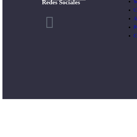
Redes Sociales
S
C
A
P
C