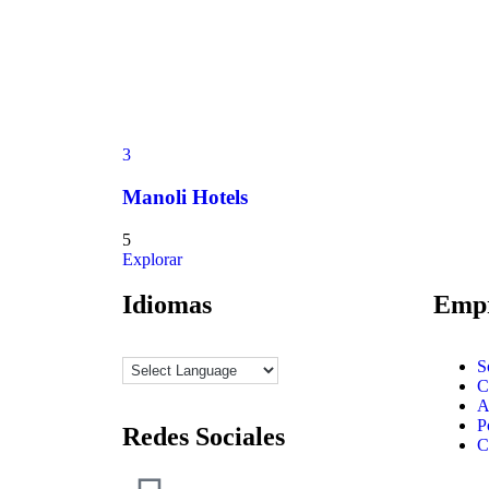
3
Manoli Hotels
5
Explorar
Idiomas
Emp
S
C
A
P
Redes Sociales
C